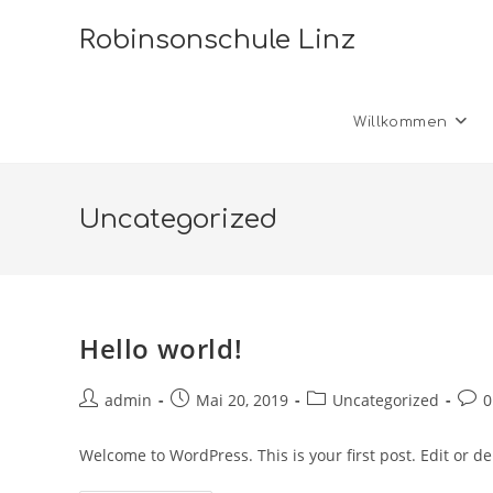
Zum
Robinsonschule Linz
Inhalt
springen
Willkommen
Uncategorized
Hello world!
Beitrags-
Beitrag
Beitrags-
Beit
admin
Mai 20, 2019
Uncategorized
0
Autor:
veröffentlicht:
Kategorie:
Kom
Welcome to WordPress. This is your first post. Edit or dele