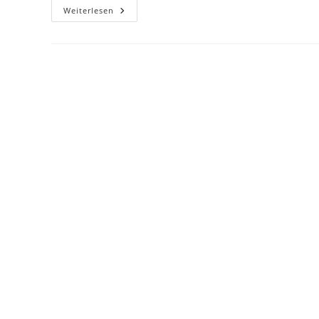
Hello
Weiterlesen
World!